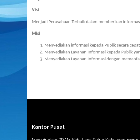
Visi
Menjadi Perusahaan Terbaik dalam memberikan informasi 
Misi
Menyediakan informasi kepada Publik secara cepat
Menyediakan Layanan Informasi kepada Publik yang
Menyediakan Layanan Informasi dengan memanfaat
Kantor Pusat
Mewujudkan PDAM Kab. Lima Puluh Kota yang mandir