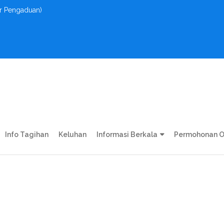
r Pengaduan)
Info Tagihan
Keluhan
Informasi Berkala
Permohonan O