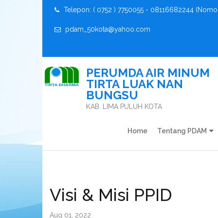
Telepon: ( 0752 ) 7750055 - 08116682244 (Nomo
pdam_50kota@yahoo.com
PERUMDA AIR MINUM
TIRTA LUAK NAN
BUNGSU
KAB. LIMA PULUH KOTA
Home
Tentang PDAM
Visi & Misi PPID
Aug 01, 2022