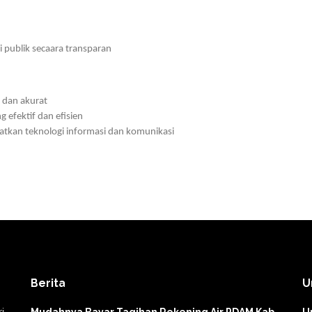
publik secaara transparan
 dan akurat
 efektif dan efisien
kan teknologi informasi dan komunikasi
Berita
U
i
Mudahnya Bayar Tagihan Rekening Air PDAM Kab.
U