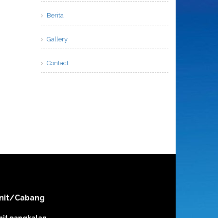
Berita
Gallery
Contact
nit/Cabang
nit pangkalan
,